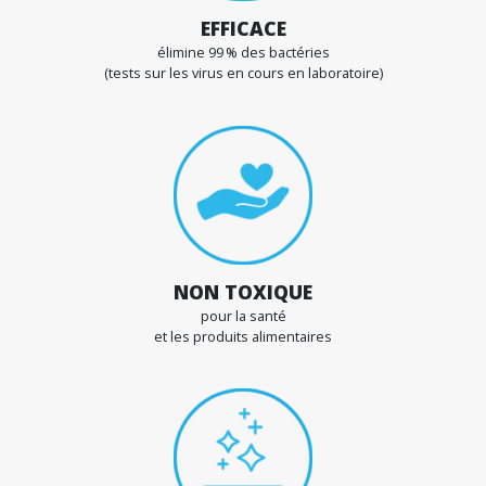
EHPAD, maisons médicalisées, hôpitaux, centres vétér
secteurs normalisés…
PURIFOG DIFFUSE UNE
BRUME SÈCHE ULTRAFINE
Se réparti uniformément,
même dans les recoins les plus inaccessible
Capture les microparticules et micro-organisme
présents dans l’air et facilite leur évacuation
Nettoie toutes les surfaces,
mêmes les plus difficiles d’accès (murs et plafonds, p