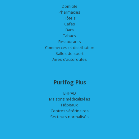
sport et d’autres lieux de convivialité est très atten
générateurs de brume PURIFOG permettent une réouver
car ils s’intègrent parfaitement dans les protocoles sanita
contre la COVID-19.
« Il est fondamental de rassurer nos clients et notre pe
montrer que notre salle de sport, qui est un lieu d’éch
passage, reste un espace sain. Nous apprécions beauco
lancer la purification de l’air le matin avant de partir et
pauses. Il ne nous reste plus qu’à aérer en arrivant. C’
gagné et une sécurité en plus. »