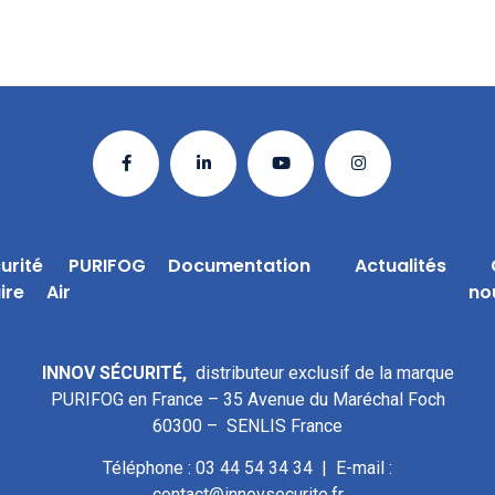
urité
PURIFOG
Documentation
Actualités
ire
Air
no
INNOV SÉCURITÉ,
distributeur exclusif de la marque
PURIFOG en France – 35 Avenue du Maréchal Foch
60300 – SENLIS France
Téléphone : 03 44 54 34 34 | E-mail :
contact@innovsecurite.fr